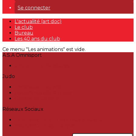
Se connecter
L'actualité (art doc)
Le club
Bureau
Les 40 ans du club
Ce menu "Les animations" est vide.
A.S.A Omnisport
Omnisports d'Ambarès
Judo
Fédération de judo
Ligue Nouvelle Aquitaine
Comité de Gironde
Réseaux Sociaux
Facebook - As Ambarès Judo-Jujitsu
Instagram - asajudojujitsu