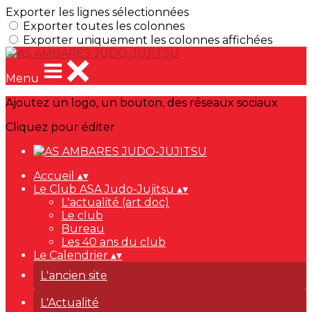
Exporter les lignes sélectionnées
Exporter toutes les colonnes
Exporter uniquement les colonnes affichées
Menu
Ajoutez un logo, un bouton, des réseaux sociaux
Cliquez pour éditer
Accueil
▴
▾
Le Club ASA Judo-Jujitsu
▴
▾
L'actualité (art doc)
Le club
Bureau
Les 40 ans du club
Le Calendrier
▴
▾
L'ancien site
L'Actualité